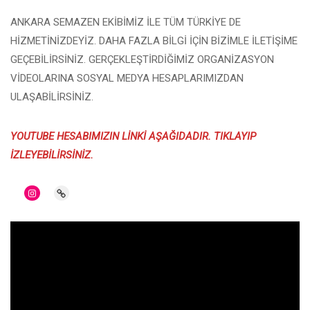
ANKARA SEMAZEN EKİBİMİZ İLE TÜM TÜRKİYE DE
HİZMETİNİZDEYİZ. DAHA FAZLA BİLGİ İÇİN BİZİMLE İLETİŞİME
GEÇEBİLİRSİNİZ. GERÇEKLEŞTİRDİĞİMİZ ORGANİZASYON
VİDEOLARINA SOSYAL MEDYA HESAPLARIMIZDAN
ULAŞABİLİRSİNİZ.
YOUTUBE HESABIMIZIN LİNKİ AŞAĞIDADIR. TIKLAYIP
İZLEYEBİLİRSİNİZ.
Instagram
Link