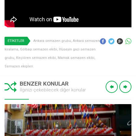
ETİKETLER
Ankara semazen grubu
,
Ankara semazen
kiralama
,
Gölbaşı semazen ekibi
,
Hüseyin gazi semazen
grubu
,
Keçiören semazen ekibi
,
Mamak semazen ekibi
,
Semazen ekipleri
BENZER KONULAR
İlginizi çekebilecek diğer konular