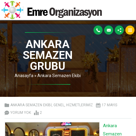
ANKARA
SEMAZEN
GRUBU
Anasayfa
»
Ankara Semazen Ekibi
ANKARA SEMAZEN EKIBI
,
GENEL
,
HIZMETLERIMIZ
17 MAYIS
YORUM YOK
2
Ankara
Semazen