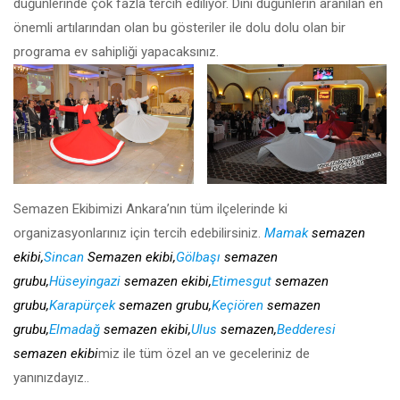
düğünlerinde çok fazla tercih ediliyor. Dini düğünlerin aranılan en
önemli artılarından olan bu gösteriler ile dolu dolu olan bir
programa ev sahipliği yapacaksınız.
Semazen Ekibimizi Ankara’nın tüm ilçelerinde ki
organizasyonlarınız için tercih edebilirsiniz.
Mamak
semazen
ekibi,
Sincan
Semazen ekibi,
Gölbaşı
semazen
grubu,
Hüseyingazi
semazen ekibi,
Etimesgut
semazen
grubu,
Karapürçek
semazen grubu,
Keçiören
semazen
grubu,
Elmadağ
semazen ekibi,
Ulus
semazen,
Bedderesi
semazen ekibi
miz ile tüm özel an ve geceleriniz de
yanınızdayız..